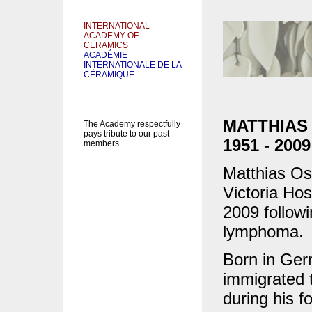
INTERNATIONAL
ACADEMY OF
CERAMICS
ACADÉMIE
INTERNATIONALE DE LA
CÉRAMIQUE
MATTHIAS
The Academy respectfully
pays tribute to our past
1951 - 2009
members.
Matthias Os
Victoria Hos
2009 followi
lymphoma.
Born in Ger
immigrated 
during his f