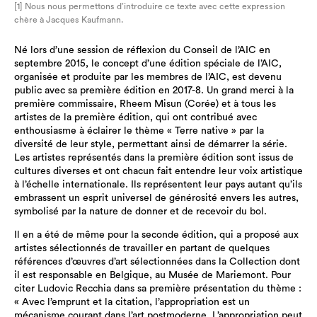
[1] Nous nous permettons d’introduire ce texte avec cette expression
chère à Jacques Kaufmann.
Né lors d’une session de réflexion du Conseil de l’AIC en
septembre 2015, le concept d’une édition spéciale de l’AIC,
organisée et produite par les membres de l’AIC, est devenu
public avec sa première édition en 2017-8. Un grand merci à la
première commissaire, Rheem Misun (Corée) et à tous les
artistes de la première édition, qui ont contribué avec
enthousiasme à éclairer le thème « Terre native » par la
diversité de leur style, permettant ainsi de démarrer la série.
Les artistes représentés dans la première édition sont issus de
cultures diverses et ont chacun fait entendre leur voix artistique
à l’échelle internationale. Ils représentent leur pays autant qu’ils
embrassent un esprit universel de générosité envers les autres,
symbolisé par la nature de donner et de recevoir du bol.
Il en a été de même pour la seconde édition, qui a proposé aux
artistes sélectionnés de travailler en partant de quelques
références d’œuvres d’art sélectionnées dans la Collection dont
il est responsable en Belgique, au Musée de Mariemont. Pour
citer Ludovic Recchia dans sa première présentation du thème :
« Avec l’emprunt et la citation, l’appropriation est un
mécanisme courant dans l’art postmoderne. L’appropriation peut