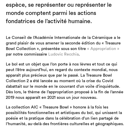
espèce, se représenter ou représenter le
monde comptent parmi les actions
fondatrices de l’activité humaine.
Le Conseil de l’Académie Internationale de la Céramique a le
grand plaisir de vous amener la seconde édition du « Treasure
Bowl Collection », présentée sous son titre
« Appropriation »
par notre commissaire
Ludovic Recchia
.
Le bol est un objet que l’on porte à nos lèvres et tout ce qui
peut l’être aujourd’hui, en regard du contexte mondial, nous
apparaît plus précieux que par le passé. La Treasure Bowl
Collection 2 a été lancée au moment où la crise du Covid
s’abattait sur le monde en le couvrant d’un voile d’inquiétude.
Dès lors, le thème de l’appropriation proposé à la fin de l’année
2019 nous apparaît en 2021 sous un jour nouveau.
La collection AIC « Treasure Bowl » honore à la fois les
possibilités fonctionnelles et artistiques du bol, qui unissent la
poésie et la pratique dans la célébration d’un lien partagé de
l’humanité, au-delà des frontières culturelles et géographiques.