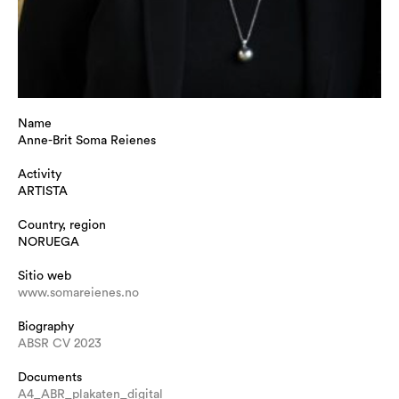
Name
Anne-Brit Soma Reienes
Activity
ARTISTA
Country, region
NORUEGA
Sitio web
www.somareienes.no
Biography
ABSR CV 2023
Documents
A4_ABR_plakaten_digital