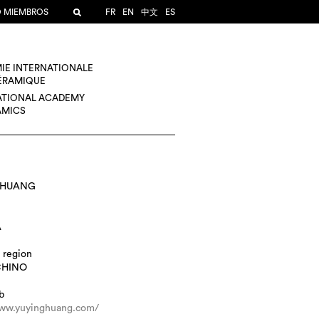
O MIEMBROS
FR
EN
中文
ES
IE INTERNATIONALE
CÉRAMIQUE
ATIONAL ACADEMY
AMICS
g HUANG
A
 region
CHINO
b
www.yuyinghuang.com/