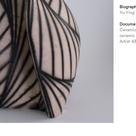
Biograp
Yu-Ying
Docume
Ceramic
ceramic
Artist 