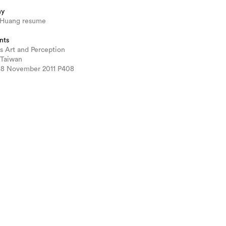
hy
 Huang resume
nts
s Art and Perception
 Taiwan
438 November 2011 P408