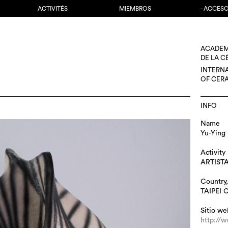
ACTIVITÉS
MIEMBROS
- ACCES
ACADÉM
DE LA 
INTERN
OF CER
INFO
Name
Yu-Yin
Activity
ARTIST
Country,
TAIPEI 
Sitio we
http://