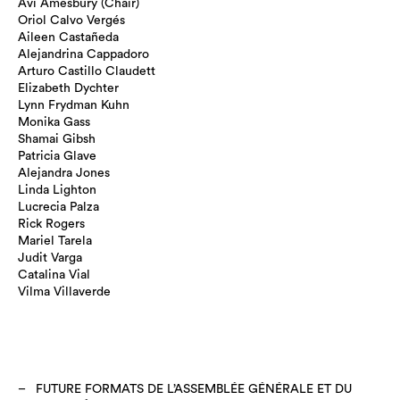
Avi Amesbury (Chair)
Oriol Calvo Vergés
Aileen Castañeda
Alejandrina Cappadoro
Arturo Castillo Claudett
Elizabeth Dychter
Lynn Frydman Kuhn
Monika Gass
Shamai Gibsh
Patricia Glave
Alejandra Jones
Linda Lighton
Lucrecia Palza
Rick Rogers
Mariel Tarela
Judit Varga
Catalina Vial
Vilma Villaverde
FUTURE FORMATS DE L’ASSEMBLÉE GÉNÉRALE ET DU