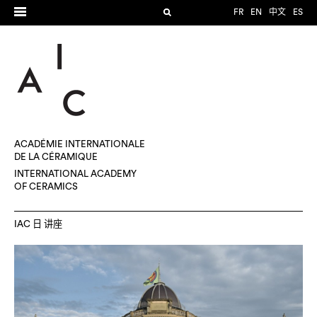
FR
EN
中文
ES
ACADÉMIE INTERNATIONALE
DE LA CÉRAMIQUE
INTERNATIONAL ACADEMY
OF CERAMICS
IAC 日 讲座