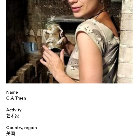
Name
C.A Traen
Activity
艺术家
Country, region
美国