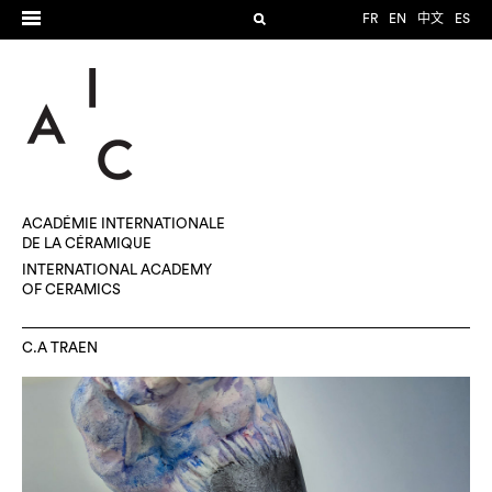
FR
EN
中文
ES
ACADÉMIE INTERNATIONALE
DE LA CÉRAMIQUE
INTERNATIONAL ACADEMY
OF CERAMICS
C.A TRAEN