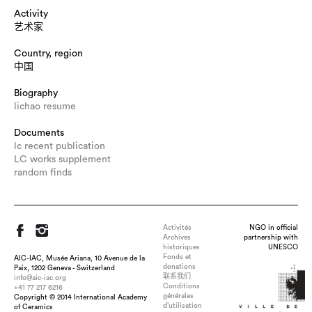
Activity
艺术家
Country, region
中国
Biography
lichao resume
Documents
lc recent publication
LC works supplement
random finds
Activités
NGO in official
Archives
partnership with
historiques
UNESCO
Fonds et
AIC-IAC, Musée Ariana, 10 Avenue de la
donations
Paix, 1202 Geneva - Switzerland
联系我们
info@aic-iac.org
Conditions
+41 77 217 6216
générales
Copyright © 2014 International Academy
d’utilisation
of Ceramics