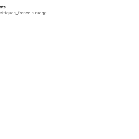
nts
ritiques_francois-ruegg