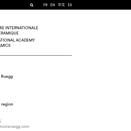
FR
EN
中文
ES
IE INTERNATIONALE
CÉRAMIQUE
ATIONAL ACADEMY
AMICS
s Ruegg
 region
站
ncoisruegg.com