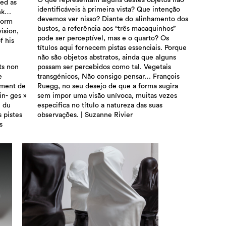
O que representam alguns destes objetos não
ved as
identificáveis ​​à primeira vista? Que intenção
ink…
devemos ver nisso? Diante do alinhamento dos
form
bustos, a referência aos “três macaquinhos”
ision,
pode ser perceptível, mas e o quarto? Os
f his
títulos aqui fornecem pistas essenciais. Porque
não são objetos abstratos, ainda que alguns
ts non
possam ser percebidos como tal. Vegetais
e
transgénicos, Não consigo pensar… François
nement de
Ruegg, no seu desejo de que a forma sugira
in- ges »
sem impor uma visão unívoca, muitas vezes
l du
especifica no título a natureza das suas
s pistes
observações. | Suzanne Rivier
s