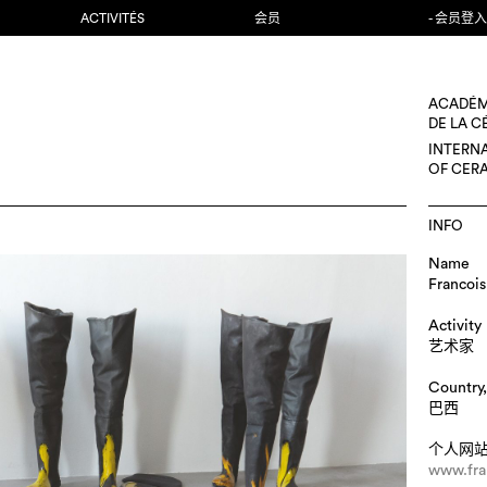
ACTIVITÉS
会员
- 会员登入
ACADÉM
DE LA 
INTERN
OF CER
INFO
Name
Francoi
Activity
艺术家
Country,
巴西
个人网
www.fra