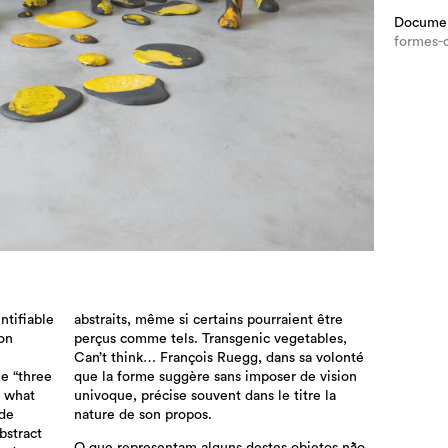
Docume
formes-c
ntifiable
abstraits, même si certains pourraient être
ion
perçus comme tels. Transgenic vegetables,
Can’t think… François Ruegg, dans sa volonté
he “three
que la forme suggère sans imposer de vision
t what
univoque, précise souvent dans le titre la
ide
nature de son propos.
bstract