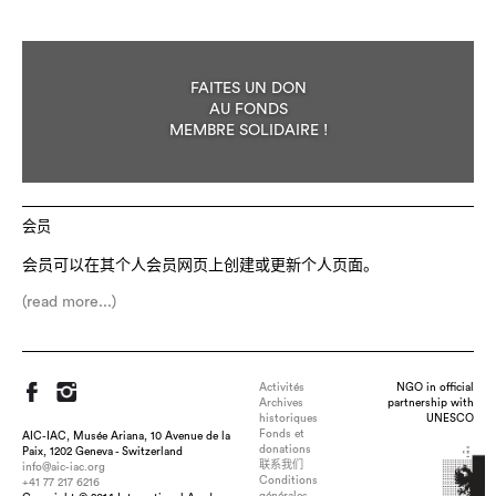
FAITES UN DON
AU FONDS
MEMBRE SOLIDAIRE !
会员
会员可以在其个人会员网页上创建或更新个人页面。
(read more...)
Activités
NGO in official
Archives
partnership with
historiques
UNESCO
Fonds et
AIC-IAC, Musée Ariana, 10 Avenue de la
donations
Paix, 1202 Geneva - Switzerland
联系我们
info@aic-iac.org
Conditions
+41 77 217 6216
générales