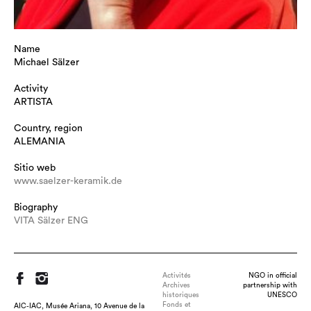
Name
Michael Sälzer
Activity
ARTISTA
Country, region
ALEMANIA
Sitio web
www.saelzer-keramik.de
Biography
VITA Sälzer ENG
Activités
NGO in official
Archives
partnership with
historiques
UNESCO
Fonds et
AIC-IAC, Musée Ariana, 10 Avenue de la