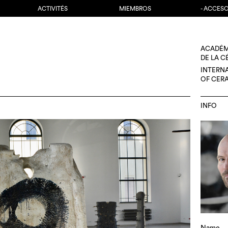
ACTIVITÉS
MIEMBROS
- ACCES
ACADÉM
DE LA 
INTERN
OF CER
INFO
Name