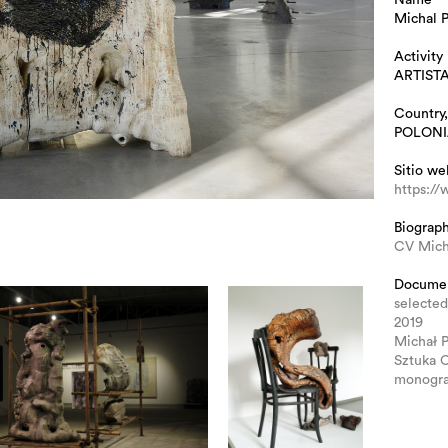
Michal 
Activity
ARTIST
Country,
POLONI
Sitio we
https:/
Biograp
CV Mich
Docume
selected
2019
Michał P
Sztuka 
monogra