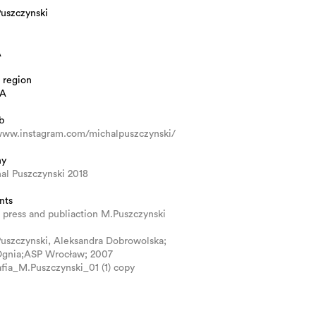
Puszczynski
A
 region
A
b
/www.instagram.com/michalpuszczynski/
hy
al Puszczynski 2018
nts
 press and publiaction M.Puszczynski
uszczynski, Aleksandra Dobrowolska;
Ognia;ASP Wrocław; 2007
fia_M.Puszczynski_01 (1) copy