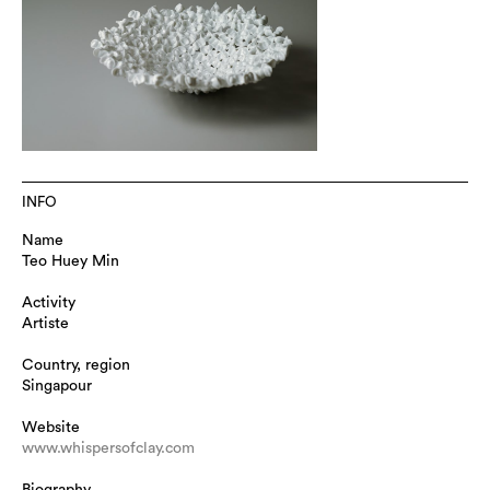
INFO
Name
Teo Huey Min
Activity
Artiste
Country, region
Singapour
Website
www.whispersofclay.com