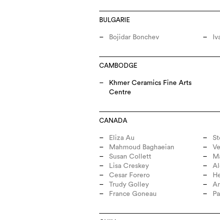
BULGARIE
Bojidar Bonchev
Iv
CAMBODGE
Khmer Ceramics Fine Arts
Centre
CANADA
Eliza Au
S
Mahmoud Baghaeian
Ve
Susan Collett
Ma
Lisa Creskey
A
Cesar Forero
He
Trudy Golley
A
France Goneau
Pa