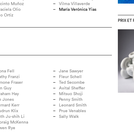
cinto Muñoz
Vilma Villaverde
aciela Olio
María Verónica Yias
io Ortiz
PRIX E
ona Fell
Jane Sawyer
thy Franzi
Fleur Schell
mone Fraser
Ted Secombe
an Guy
Avital Sheffer
raham Hay
Mitsuo Shoji
n Jones
Penny Smith
rnard Kerr
Leonard Smith
drun Klix
Prue Venables
th Ju-shih Li
Sally Walk
oraig McKenna
wen Rye