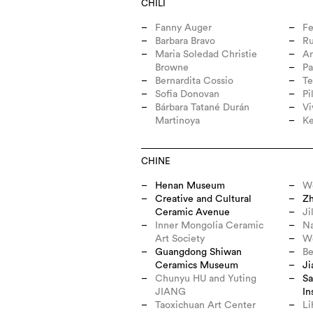
CHILI
Fanny Auger
Fe
Barbara Bravo
Ru
Maria Soledad Christie
An
Browne
Pa
Bernardita Cossio
Te
Sofia Donovan
Pi
Bárbara Tatané Durán
Vi
Martinoya
Ke
CHINE
Henan Museum
W
Creative and Cultural
Z
Ceramic Avenue
Ji
Inner Mongolia Ceramic
Na
Art Society
W
Guangdong Shiwan
Be
Ceramics Museum
Ji
Chunyu HU and Yuting
Sa
JIANG
In
Taoxichuan Art Center
Li