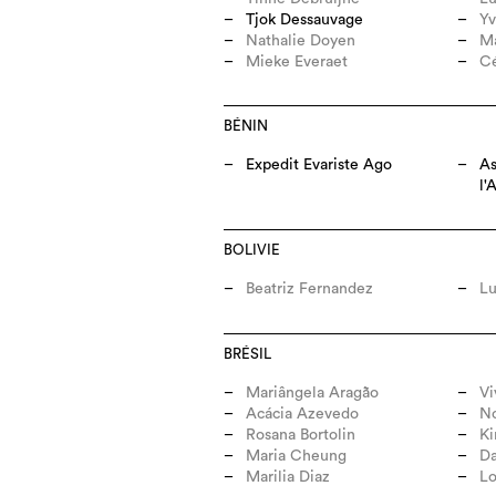
Tjok Dessauvage
Yv
Nathalie Doyen
Ma
Mieke Everaet
Cé
BÉNIN
Expedit Evariste Ago
As
l'
BOLIVIE
Beatriz Fernandez
Lu
BRÉSIL
Mariângela Aragão
Vi
Acácia Azevedo
N
Rosana Bortolin
Ki
Maria Cheung
Da
Marilia Diaz
Lo