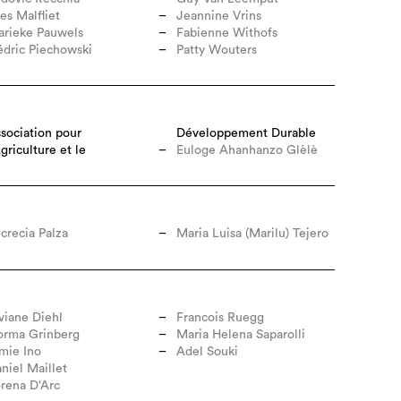
es Malfliet
Jeannine Vrins
rieke Pauwels
Fabienne Withofs
dric Piechowski
Patty Wouters
sociation pour
Développement Durable
Agriculture et le
Euloge Ahanhanzo Glèlè
crecia Palza
Maria Luisa (Marilu) Tejero
viane Diehl
Francois Ruegg
orma Grinberg
Maria Helena Saparolli
mie Ino
Adel Souki
niel Maillet
rena D'Arc