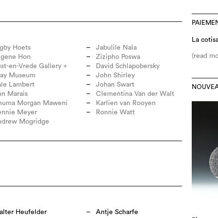
PAIEME
La cotis
gby Hoets
Jabulile Nala
(read mo
ugene Hon
Zizipho Poswa
st-en-Vrede Gallery +
David Schlapobersky
lay Museum
John Shirley
le Lambert
Johan Swart
NOUVEA
n Marais
Clementina Van der Walt
huma Morgan Maweni
Karlien van Rooyen
ennie Meyer
Ronnie Watt
ndrew Mogridge
lter Heufelder
Antje Scharfe