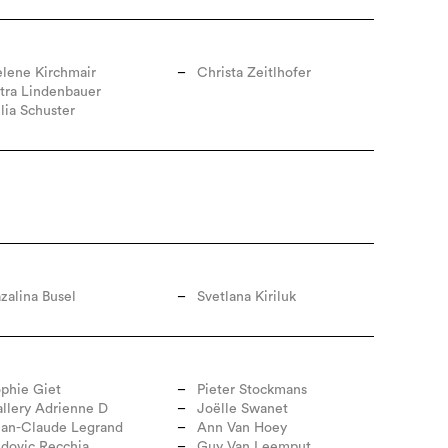
lene Kirchmair
Christa Zeitlhofer
tra Lindenbauer
lia Schuster
zalina Busel
Svetlana Kiriluk
phie Giet
Pieter Stockmans
llery Adrienne D
Joëlle Swanet
an-Claude Legrand
Ann Van Hoey
dovic Recchia
Guy Van Leemput