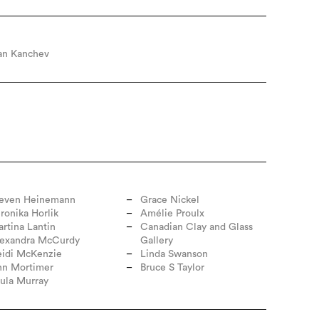
an Kanchev
teven Heinemann
Grace Nickel
ronika Horlik
Amélie Proulx
rtina Lantin
Canadian Clay and Glass
lexandra McCurdy
Gallery
idi McKenzie
Linda Swanson
nn Mortimer
Bruce S Taylor
ula Murray