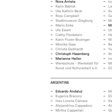
Nora Arrieta
Io
Karin Bablok
L
Ute Kathrin Beck
Su
Ross Campbell
Ga
Stadtmuseum Siegburg
Ma
Mario Enke
M
Ule Ewelt
Ut
Cathy Fleckstein
H
Karin Flurer-Bruenger
W
Monika Gass
Be
Christa Gebhardt
Yu
Christoph Hasenberg
St
Marianne Heller
In
Werkschule - Werkstatt für
Mi
Kunst und Kulturarbeit e.V.
El
ARGENTINE
Eduardo Andaluz
Ma
Eugenia Bracony
El
Ines Lorena Cámara
Ka
Alejandrina Cappadoro
Al
Mirtha Cappellari
Gu