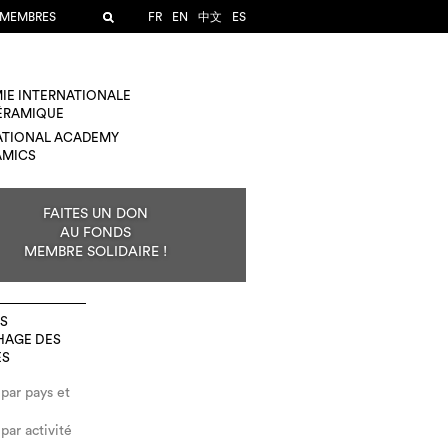
 MEMBRES
FR
EN
中文
ES
IE INTERNATIONALE
CÉRAMIQUE
ATIONAL ACADEMY
AMICS
FAITES UN DON
AU FONDS
MEMBRE SOLIDAIRE !
ES
HAGE DES
ES
 par pays et
par activité