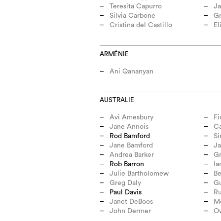
Teresita Capurro
Ja
Silvia Carbone
Gr
Cristina del Castillo
El
ARMÉNIE
Ani Qananyan
AUSTRALIE
Avi Amesbury
Fi
Jane Annois
Ca
Rod Bamford
Si
Jane Bamford
J
Andrea Barker
G
Rob Barron
Ia
Julie Bartholomew
Be
Greg Daly
Gu
Paul Davis
Ru
Janet DeBoos
M
John Dermer
O