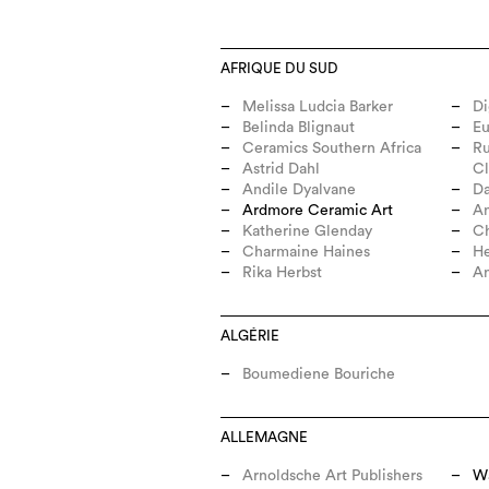
AFRIQUE DU SUD
Melissa Ludcia Barker
Di
Belinda Blignaut
E
Ceramics Southern Africa
Ru
Astrid Dahl
C
Andile Dyalvane
Da
Ardmore Ceramic Art
An
Katherine Glenday
C
Charmaine Haines
H
Rika Herbst
A
ALGÉRIE
Boumediene Bouriche
ALLEMAGNE
Arnoldsche Art Publishers
Wa