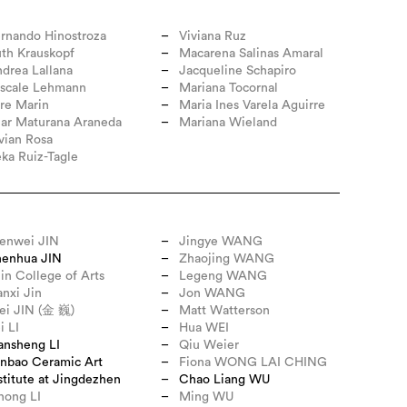
rnando Hinostroza
Viviana Ruz
th Krauskopf
Macarena Salinas Amaral
drea Lallana
Jacqueline Schapiro
scale Lehmann
Mariana Tocornal
re Marin
Maria Ines Varela Aguirre
lar Maturana Araneda
Mariana Wieland
vian Rosa
ka Ruiz-Tagle
enwei JIN
Jingye WANG
henhua JIN
Zhaojing WANG
lin College of Arts
Legeng WANG
nxi Jin
Jon WANG
ei JIN (金 巍)
Matt Watterson
i LI
Hua WEI
ansheng LI
Qiu Weier
nbao Ceramic Art
Fiona WONG LAI CHING
stitute at Jingdezhen
Chao Liang WU
hong LI
Ming WU