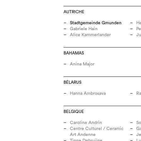
AUTRICHE
Stadtgemeinde Gmunden
He
Gabriele Hain
Pe
Alice Kammerlander
Ju
BAHAMAS
Anina Major
BÉLARUS
Hanna Ambrosava
Ra
BELGIQUE
Caroline Andrin
So
Centre Culturel / Ceramic
Ga
Art Andenne
Je
Tinne Debruijne
Lu