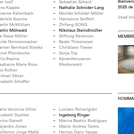
Bienven
an Iosif
Sebastian Scheid
2025 de
ena Kaapke
Nathalie Schnider-Lang
sanne Kallenbach
Monika Schödel-Müller
(read mo
briele Kuenne
Hannelore Seiffert
rtin McWilliam
Zhifeng SONG
artin Möhwald
Nikolaus Steindlmüller
e Naue-Müller
Stiftung Keramion
MEMBRE
eide Nonnenmacher
Beate Thiesmeyer
erner Bernhard Nowka
Christiane Toewe
rnd Pfannkuche
Sonja Top
lia Repina
Keramikmuseum
ephanie Marie Roos
Westerwald
es Rother
chael Sälzer
isabeth Schaffer
HOMMA
ria Veronica Dillon
Luciano Polverigiani
izabeth Dychter
Ingeborg Ringer
rina Garrett
Marina Beatriz Rodriguez
ejandra Jones
Mariel Andrea Tarela
illermo Jorge Mañé
Hernan Dario Vargas