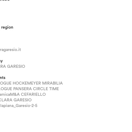
 region
agaresio.it
hy
RA GARESIO
nts
LOGUE HOCKEMEYER MIRABILIA
LOGUE PANSERA CIRCLE TIME
ramicaM&A CEFARIELLO
 CLARA GARESIO
lapiana_Garesio-2-5