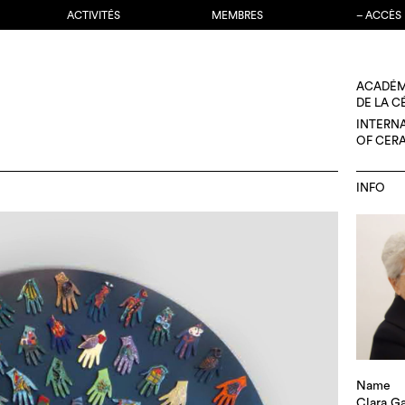
ACTIVITÉS
MEMBRES
– ACCÈS
ACADÉM
DE LA 
INTERN
OF CER
INFO
Name
Clara Ga