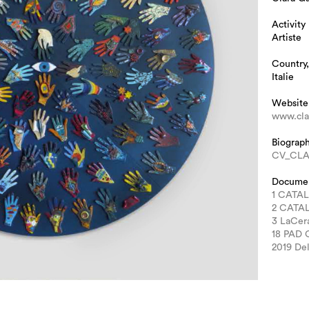
Activity
Artiste
Country,
Italie
Website
www.clar
Biograp
CV_CLA
Docume
1 CATA
2 CATA
3 LaCe
18 PAD
2019 Del