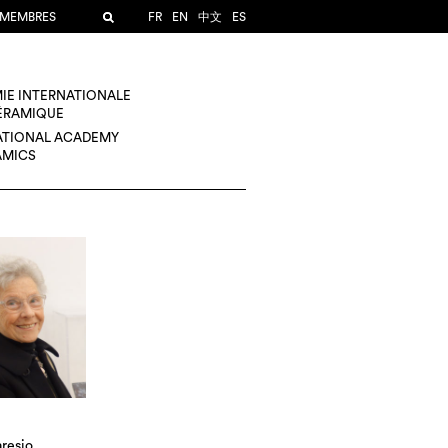
 MEMBRES
FR
EN
中文
ES
IE INTERNATIONALE
CÉRAMIQUE
ATIONAL ACADEMY
AMICS
resio