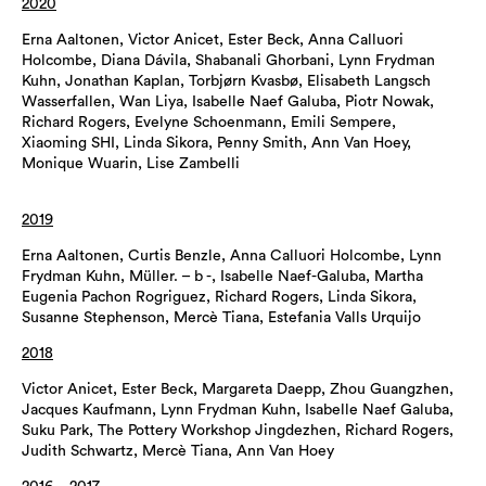
2020
Erna Aaltonen, Victor Anicet, Ester Beck, Anna Calluori
Holcombe, Diana Dávila, Shabanali Ghorbani, Lynn Frydman
Kuhn, Jonathan Kaplan, Torbjørn Kvasbø, Elisabeth Langsch
Wasserfallen, Wan Liya, Isabelle Naef Galuba, Piotr Nowak,
Richard Rogers, Evelyne Schoenmann, Emili Sempere,
Xiaoming SHI, Linda Sikora, Penny Smith, Ann Van Hoey,
Monique Wuarin, Lise Zambelli
2019
Erna Aaltonen, Curtis Benzle, Anna Calluori Holcombe, Lynn
Frydman Kuhn, Müller. – b -, Isabelle Naef-Galuba, Martha
Eugenia Pachon Rogriguez, Richard Rogers, Linda Sikora,
Susanne Stephenson, Mercè Tiana, Estefania Valls Urquijo
2018
Victor Anicet, Ester Beck, Margareta Daepp, Zhou Guangzhen,
Jacques Kaufmann, Lynn Frydman Kuhn, Isabelle Naef Galuba,
Suku Park, The Pottery Workshop Jingdezhen, Richard Rogers,
Judith Schwartz, Mercè Tiana, Ann Van Hoey