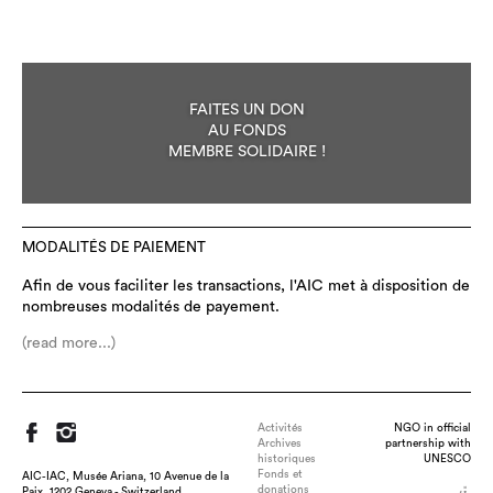
FAITES UN DON
AU FONDS
MEMBRE SOLIDAIRE !
MODALITÉS DE PAIEMENT
Afin de vous faciliter les transactions, l'AIC met à disposition de
nombreuses modalités de payement.
(read more...)
Activités
NGO in official
Archives
partnership with
historiques
UNESCO
Fonds et
AIC-IAC, Musée Ariana, 10 Avenue de la
donations
Paix, 1202 Geneva - Switzerland