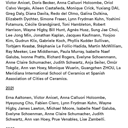
Victor Anicet, Doris Becker, Anna Calluori Holcombe, Oriol
Calvo Vergés, Aileen Castañeda, Monique Crick, Yuxiang DAI,
Greg Daly, Diana Davila, Redo del Olmo, Galina Dulkina,
Elizabeth Dychter, Simone Fraser, Lynn Frydman Kuhn, Yoshimi
Futamura, Cécile Grandgirard, Toni Hambleton, Robert
Harrison, Wayne Higby, Bill Hunt, Agnès Husz, Sung Jae Choi,
Lee Jong Min, Jonathan Kaplan, Jacques Kaufmann, Yoojoo
Kim, Gudrun Klix, Gabriele Koch, Phyllis Kudder Sullivan,
Torbjørn Kvasbø, Stéphanie Le Follic-Hadida, Martin McWilliam,
Ray Meeker, Lee Middleman, Paula Murray, Isabelle Naef
Galuba, Ivonne Pratts, Richard Rogers, Evelyne Schoenmann,
Anne Claire Schumacher, Judith Schwartz, Anja Seiler, Ömür
Tokgöz, Ann van Hoey, Monique Wuarin, Guangzhen ZHOU, La
Meridiana International School of Ceramics et Spanish
Association of Cities of Ceramics.
2021
Erna Aaltonen, Victor Anicet, Anna Calluori Holcombe,
Hyeyoung Cho, Fabien Clerc, Lynn Frydman Kuhn, Wayne
Higby, James Lawton, Michael Moore, Isabelle Naef Galuba,
Evelyne Schoenman, Anne Claire Schumacher, Judith
Schwartz, Ann van Hoey, Prue Venables, Lise Zambelli.