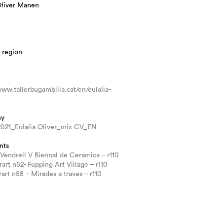
Oliver Manen
 region
www.tallerbugambilia.cat/en/eulalia-
hy
021_Eulalia Oliver_mix CV_EN
nts
Vendrell V Biennal de Ceramica – r110
rart n52- Fupping Art Village – r110
rart n58 – Mirades a traves – r110