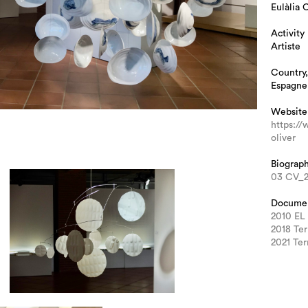
Eulàlia 
Activity
Artiste
Country,
Espagne
Website
https://
oliver
Biograp
03 CV_2
Docume
2010 EL 
2018 Ter
2021 Ter