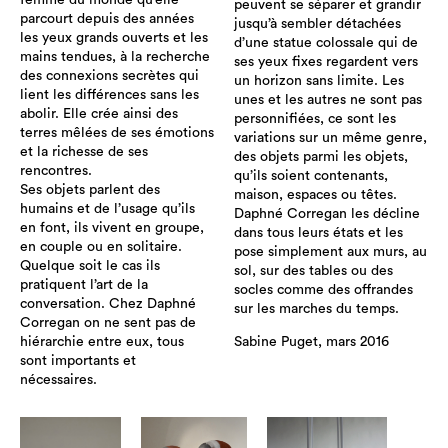
femme du monde qu’elle
peuvent se séparer et grandir
parcourt depuis des années
jusqu’à sembler détachées
les yeux grands ouverts et les
d’une statue colossale qui de
mains tendues, à la recherche
ses yeux fixes regardent vers
des connexions secrètes qui
un horizon sans limite. Les
lient les différences sans les
unes et les autres ne sont pas
abolir. Elle crée ainsi des
personnifiées, ce sont les
terres mêlées de ses émotions
variations sur un même genre,
et la richesse de ses
des objets parmi les objets,
rencontres.
qu’ils soient contenants,
Ses objets parlent des
maison, espaces ou têtes.
humains et de l’usage qu’ils
Daphné Corregan les décline
en font, ils vivent en groupe,
dans tous leurs états et les
en couple ou en solitaire.
pose simplement aux murs, au
Quelque soit le cas ils
sol, sur des tables ou des
pratiquent l’art de la
socles comme des offrandes
conversation. Chez Daphné
sur les marches du temps.
Corregan on ne sent pas de
hiérarchie entre eux, tous
Sabine Puget, mars 2016
sont importants et
nécessaires.