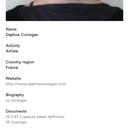
Name
Daphne Corregan
Activity
Artiste
Country, region
France
Website
http://www.daphnecorregan.com
Biography
cv corregan
Documents
13 CAT Capazza basse defintion
14 Overlaps