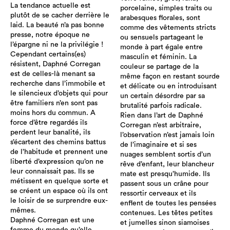
La tendance actuelle est
porcelaine, simples traits ou
plutôt de se cacher derrière le
arabesques florales, sont
laid. La beauté n’a pas bonne
comme des vêtements stricts
presse, notre époque ne
ou sensuels partageant le
l’épargne ni ne la privilégie !
monde à part égale entre
Cependant certains(es)
masculin et féminin. La
résistent, Daphné Corregan
couleur se partage de la
est de celles-là menant sa
même façon en restant sourde
recherche dans l’immobile et
et délicate ou en introduisant
le silencieux d’objets qui pour
un certain désordre par sa
être familiers n’en sont pas
brutalité parfois radicale.
moins hors du commun. A
Rien dans l’art de Daphné
force d’être regardés ils
Corregan n’est arbitraire,
perdent leur banalité, ils
l’observation n’est jamais loin
s’écartent des chemins battus
de l’imaginaire et si ses
de l’habitude et prennent une
nuages semblent sortis d’un
liberté d’expression qu’on ne
rêve d’enfant, leur blancheur
leur connaissait pas. Ils se
mate est presqu’humide. Ils
métissent en quelque sorte et
passent sous un crâne pour
se créent un espace où ils ont
ressortir cerveaux et ils
le loisir de se surprendre eux-
enflent de toutes les pensées
mêmes.
contenues. Les têtes petites
Daphné Corregan est une
et jumelles sinon siamoises