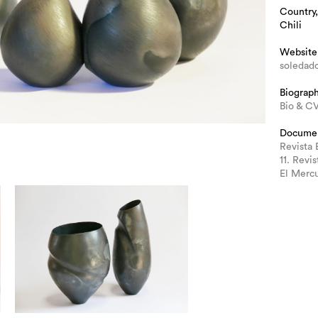
Country,
Chili
Website
soledadc
Biograp
Bio & CV
Docume
Revista 
11. Revi
El Mercu