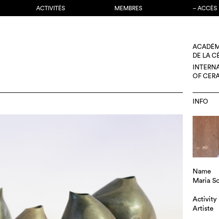
ACTIVITÉS
MEMBRES
– ACCÈS
ACADÉM
DE LA 
INTERN
OF CER
INFO
Name
Maria S
Activity
Artiste