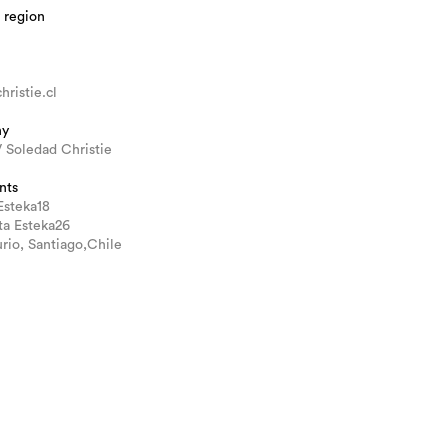
 region
hristie.cl
hy
 Soledad Christie
nts
Esteka18
sta Esteka26
rio, Santiago,Chile