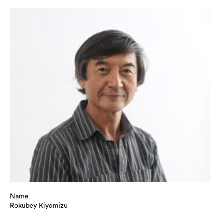
Name
Rokubey Kiyomizu