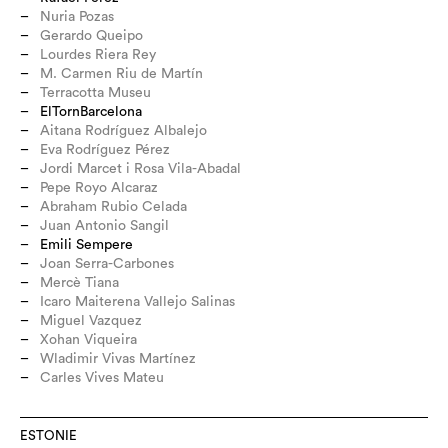
Nuria Pozas
Gerardo Queipo
Lourdes Riera Rey
M. Carmen Riu de Martín
Terracotta Museu
ElTornBarcelona
Aitana Rodríguez Albalejo
Eva Rodríguez Pérez
Jordi Marcet i Rosa Vila-Abadal
Pepe Royo Alcaraz
Abraham Rubio Celada
Juan Antonio Sangil
Emili Sempere
Joan Serra-Carbones
Mercè Tiana
Icaro Maiterena Vallejo Salinas
Miguel Vazquez
Xohan Viqueira
Wladimir Vivas Martínez
Carles Vives Mateu
ESTONIE