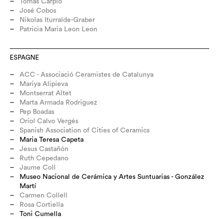
Tomás Carpio
José Cobos
Nikolas Iturralde-Graber
Patricia Maria Leon Leon
ESPAGNE
ACC - Associació Ceramistes de Catalunya
Mariya Alipieva
Montserrat Altet
Marta Armada Rodriguez
Pep Boadas
Oriol Calvo Vergés
Spanish Association of Cities of Ceramics
Maria Teresa Capeta
Jesus Castañón
Ruth Cepedano
Jaume Coll
Museo Nacional de Cerámica y Artes Suntuarias - González
Martí
Carmen Collell
Rosa Cortiella
Toni Cumella