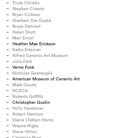
Trudy Chiddix
Stephen Creech
Bryan Czibesz
Sharbani Das Gupta
Bruce Dehnert
Helen Drutt
Mari Emori
Heather Mae Erickson
Kathy Erteman
Alfred Ceramic Art Museum
Julia Feld
Verne Funk
Nicholas Geankoplis
American Museum of Ceramic Art
Mark Goudy
NCECA
Roberta Griffith
Christopher Gustin
Holly Hanessian
Robert Harrison
Elaine Olafson Henry
Wayne Higby
Steve Hilton
Ceramics Now