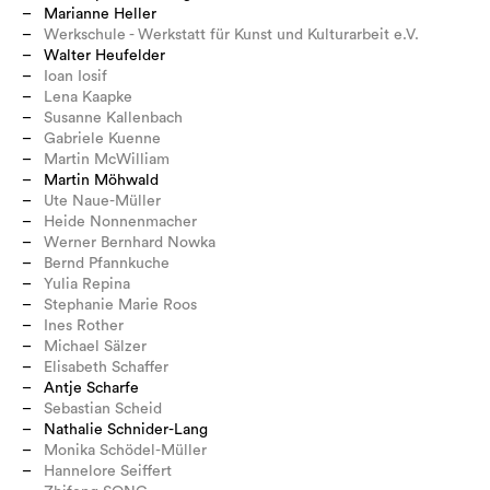
Marianne Heller
Werkschule - Werkstatt für Kunst und Kulturarbeit e.V.
Walter Heufelder
Ioan Iosif
Lena Kaapke
Susanne Kallenbach
Gabriele Kuenne
Martin McWilliam
Martin Möhwald
Ute Naue-Müller
Heide Nonnenmacher
Werner Bernhard Nowka
Bernd Pfannkuche
Yulia Repina
Stephanie Marie Roos
Ines Rother
Michael Sälzer
Elisabeth Schaffer
Antje Scharfe
Sebastian Scheid
Nathalie Schnider-Lang
Monika Schödel-Müller
Hannelore Seiffert