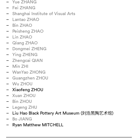
Yue ZHANG
Fei ZHANG
Shanghai Institute of Visual Arts
Lantao ZHAO
Bin ZHAO
Peisheng ZHAO
Lin ZHAO
Qiang ZHAO
Dongmei ZHENG
Ying ZHENG
Zhengcai QIAN
Min ZHI
WanYao ZHONG
Guangzhen ZHOU
Wu ZHOU
Xiaofeng ZHOU
Xuan ZHOU
Bin ZHOU
Legeng ZHU
Liu Hao Black Pottery Art Museum (刘浩黑陶艺术馆)
Bo JIANG
Ryan Matthew MITCHELL