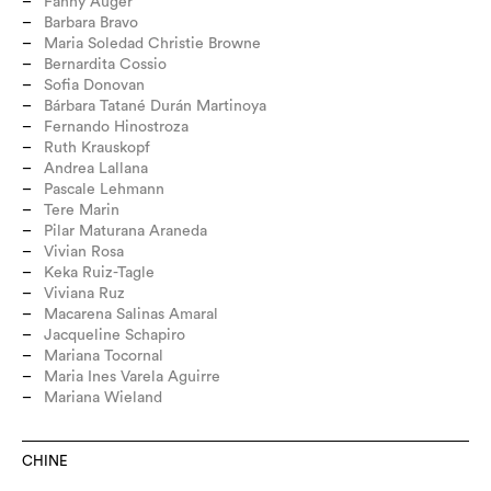
Fanny Auger
Barbara Bravo
Maria Soledad Christie Browne
Bernardita Cossio
Sofia Donovan
Bárbara Tatané Durán Martinoya
Fernando Hinostroza
Ruth Krauskopf
Andrea Lallana
Pascale Lehmann
Tere Marin
Pilar Maturana Araneda
Vivian Rosa
Keka Ruiz-Tagle
Viviana Ruz
Macarena Salinas Amaral
Jacqueline Schapiro
Mariana Tocornal
Maria Ines Varela Aguirre
Mariana Wieland
CHINE