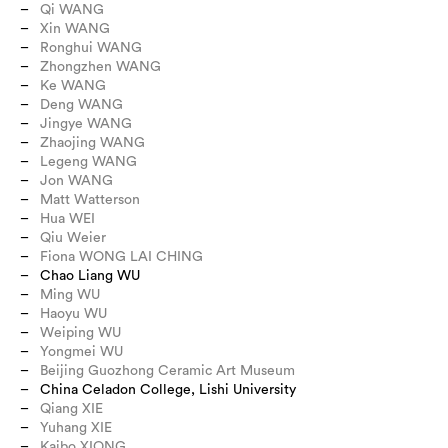
Qi WANG
Xin WANG
Ronghui WANG
Zhongzhen WANG
Ke WANG
Deng WANG
Jingye WANG
Zhaojing WANG
Legeng WANG
Jon WANG
Matt Watterson
Hua WEI
Qiu Weier
Fiona WONG LAI CHING
Chao Liang WU
Ming WU
Haoyu WU
Weiping WU
Yongmei WU
Beijing Guozhong Ceramic Art Museum
China Celadon College, Lishi University
Qiang XIE
Yuhang XIE
Kaibo XIONG