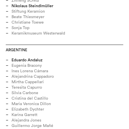
Zhifeng SONG
Nikolaus Steindlmüller
Stiftung Keramion
Beate Thiesmeyer
Christiane Toewe
Sonja Top
Keramikmuseum Westerwald
ARGENTINE
Eduardo Andaluz
Eugenia Bracony
Ines Lorena Cámara
Alejandrina Cappadoro
Mirtha Cappellari
Teresita Capurro
Silvia Carbone
Cristina del Castillo
Maria Veronica Dillon
Elizabeth Dychter
Karina Garrett
Alejandra Jones
Guillermo Jorge Mañé