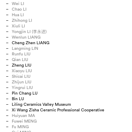
Wei LI
Chao LI
Hua LI
Zhihong LI
Xiuli LI
Yongjin LI (李永进)
Wenlun LIANG
Cheng Zhen LIANG
Langming LIN
Runfu LIU
Qian LIU
Zheng LIU
Xiaoyu LIU
Shicai LIU
Zhijun LIU
Yingrui LIU
Pin Chang LU
Bin LU
Liling Ceramics Valley Museum
Xi Wang Zisha Ceramic Professional Cooperative
Huiyuan MA
Fuwei MENG
Fu MING