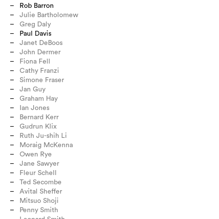
Rob Barron
Julie Bartholomew
Greg Daly
Paul Davis
Janet DeBoos
John Dermer
Fiona Fell
Cathy Franzi
Simone Fraser
Jan Guy
Graham Hay
Ian Jones
Bernard Kerr
Gudrun Klix
Ruth Ju-shih Li
Moraig McKenna
Owen Rye
Jane Sawyer
Fleur Schell
Ted Secombe
Avital Sheffer
Mitsuo Shoji
Penny Smith