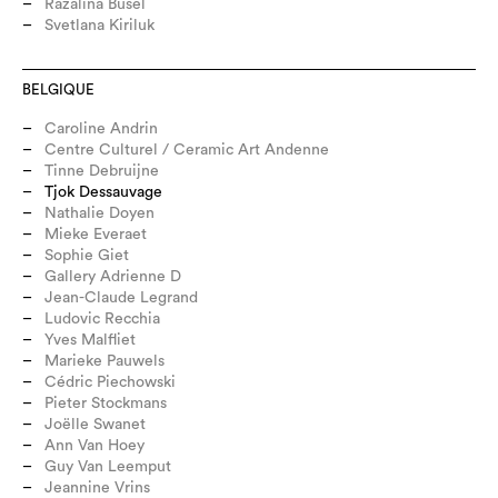
Razalina Busel
Svetlana Kiriluk
BELGIQUE
Caroline Andrin
Centre Culturel / Ceramic Art Andenne
Tinne Debruijne
Tjok Dessauvage
Nathalie Doyen
Mieke Everaet
Sophie Giet
Gallery Adrienne D
Jean-Claude Legrand
Ludovic Recchia
Yves Malfliet
Marieke Pauwels
Cédric Piechowski
Pieter Stockmans
Joëlle Swanet
Ann Van Hoey
Guy Van Leemput
Jeannine Vrins