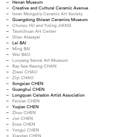
Henan Museum
Creative and Cultural Ceramic Avenue
Inner Mongolia Ceramic Art Society
Guangdong Shiwan Ceramics Museum
Chunyu HU and Yuting JIANG
Taoxichuan Art Center
Dilan Atasayar
Lei BAI
Ming BAI
Wei BAO
Luoyang Sancai Art Museum
Ray See-Kwong CHAN
Ziwei CHAO
Ziyi CHAO
Songxian CHEN
Guanghui CHEN
Longquan Celadon Artist Association
Feixian CHEN
Yuqian CHEN
Zhuo CHEN
Jun CHEN
Enze CHEN
Yungui CHEN
Xiaodan CHEN