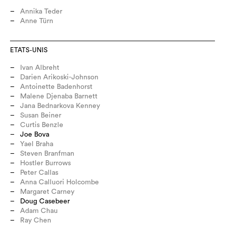
Annika Teder
Anne Türn
ETATS-UNIS
Ivan Albreht
Darien Arikoski-Johnson
Antoinette Badenhorst
Malene Djenaba Barnett
Jana Bednarkova Kenney
Susan Beiner
Curtis Benzle
Joe Bova
Yael Braha
Steven Branfman
Hostler Burrows
Peter Callas
Anna Calluori Holcombe
Margaret Carney
Doug Casebeer
Adam Chau
Ray Chen