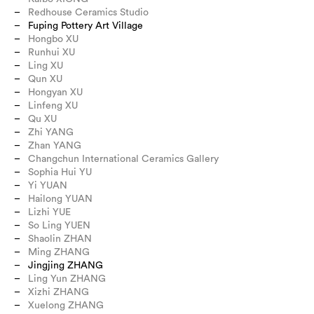
Redhouse Ceramics Studio
Fuping Pottery Art Village
Hongbo XU
Runhui XU
Ling XU
Qun XU
Hongyan XU
Linfeng XU
Qu XU
Zhi YANG
Zhan YANG
Changchun International Ceramics Gallery
Sophia Hui YU
Yi YUAN
Hailong YUAN
Lizhi YUE
So Ling YUEN
Shaolin ZHAN
Ming ZHANG
Jingjing ZHANG
Ling Yun ZHANG
Xizhi ZHANG
Xuelong ZHANG