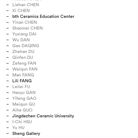
Liehan CHEN
Xi CHEN
bth Ceramics Education Center
Yinan CHEN
Shaomei CHEN
Yuxiang DAI
Wu DAN
Gao DAQING
Zhehan DU
Qinfen DU
Zefeng FAN
Weiqun FAN
Man FANG
Lili FANG
Leilei FU
Haoyu GAN
Yifeng GAO
Meiqun GU
Aihe GUO
Jingdezhen Ceramic University
I-Chi HSU
Yu HU
Sheng Gallery