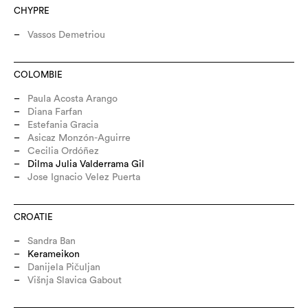
CHYPRE
Vassos Demetriou
COLOMBIE
Paula Acosta Arango
Diana Farfan
Estefania Gracia
Asicaz Monzón-Aguirre
Cecilia Ordóñez
Dilma Julia Valderrama Gil
Jose Ignacio Velez Puerta
CROATIE
Sandra Ban
Kerameikon
Danijela Pičuljan
Višnja Slavica Gabout