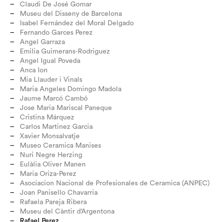
Claudi De José Gomar
Museu del Disseny de Barcelona
Isabel Fernández del Moral Delgado
Fernando Garces Perez
Angel Garraza
Emilia Guimerans-Rodriguez
Angel Igual Poveda
Anca Ion
Mia Llauder i Vinals
Maria Angeles Domingo Madola
Jaume Marcó Cambó
Jose Maria Mariscal Paneque
Cristina Márquez
Carlos Martinez Garcia
Xavier Monsalvatje
Museo Ceramica Manises
Nuri Negre Herzing
Eulàlia Oliver Manen
Maria Oriza-Perez
Asociacion Nacional de Profesionales de Ceramica (ANPEC)
Joan Panisello Chavarria
Rafaela Pareja Ribera
Museu del Càntir d’Argentona
Rafael Perez