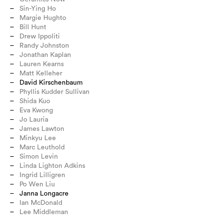
Sin-Ying Ho
Margie Hughto
Bill Hunt
Drew Ippoliti
Randy Johnston
Jonathan Kaplan
Lauren Kearns
Matt Kelleher
David Kirschenbaum
Phyllis Kudder Sullivan
Shida Kuo
Eva Kwong
Jo Lauria
James Lawton
Minkyu Lee
Marc Leuthold
Simon Levin
Linda Lighton Adkins
Ingrid Lilligren
Po Wen Liu
Janna Longacre
Ian McDonald
Lee Middleman