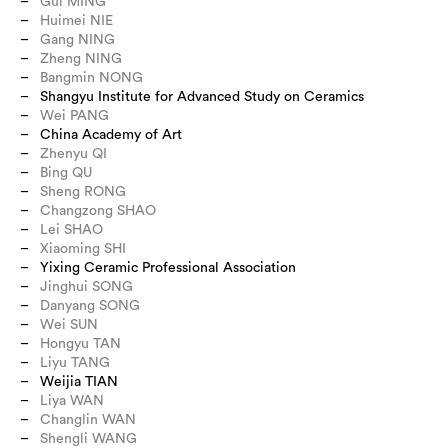
Gui MING
Huimei NIE
Gang NING
Zheng NING
Bangmin NONG
Shangyu Institute for Advanced Study on Ceramics
Wei PANG
China Academy of Art
Zhenyu QI
Bing QU
Sheng RONG
Changzong SHAO
Lei SHAO
Xiaoming SHI
Yixing Ceramic Professional Association
Jinghui SONG
Danyang SONG
Wei SUN
Hongyu TAN
Liyu TANG
Weijia TIAN
Liya WAN
Changlin WAN
Shengli WANG