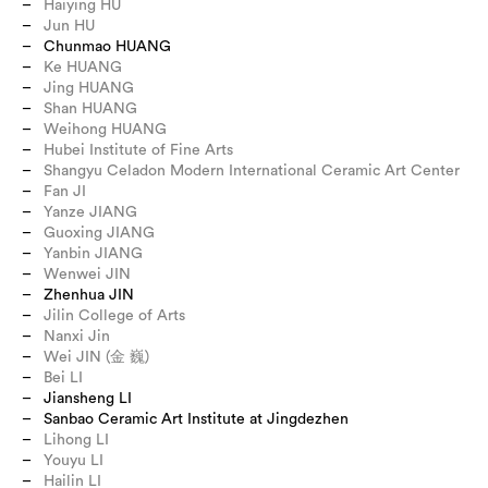
Haiying HU
Jun HU
Chunmao HUANG
Ke HUANG
Jing HUANG
Shan HUANG
Weihong HUANG
Hubei Institute of Fine Arts
Shangyu Celadon Modern International Ceramic Art Center
Fan JI
Yanze JIANG
Guoxing JIANG
Yanbin JIANG
Wenwei JIN
Zhenhua JIN
Jilin College of Arts
Nanxi Jin
Wei JIN (金 巍)
Bei LI
Jiansheng LI
Sanbao Ceramic Art Institute at Jingdezhen
Lihong LI
Youyu LI
Hailin LI