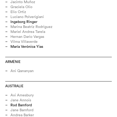
Jacinto Muñoz
Graciela Olio
Elio Ortiz
Luciano Polverigiani
Ingeborg Ringer
Marina Beatriz Rodriguez
Mariel Andrea Tarela
Hernan Dario Vargas
Vilma Villaverde
María Verónica Yias
ARMÉNIE
Ani Qananyan
AUSTRALIE
Avi Amesbury
Jane Annois
Rod Bamford
Jane Bamford
Andrea Barker