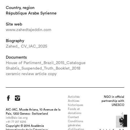
Country, region
République Arabe Syrienne
Site web
www.zahedtajeddin.com
Biography
Zahed_ CV_IAC_2025
Documents
House of Parliment_Brazil_2015_Catalogue
Shabtis_Suspended_Truth_Booklet_2018
ceramic review article copy
Activités
NGO in official
Archives
partnership with
historiques
UNESCO
Fonds et
AIC-IAC, Musée Ariana, 10 Avenue de la
donations
Paix, 1202 Geneva - Switzerland
Contact
info@aic-iac.org
Conditions
+41 77 217 6216
générales
Copyright © 2014 Académie
Title : Nu-Shabtis, Egyptian Faience, dimension : 28cm ,
d’utilisation