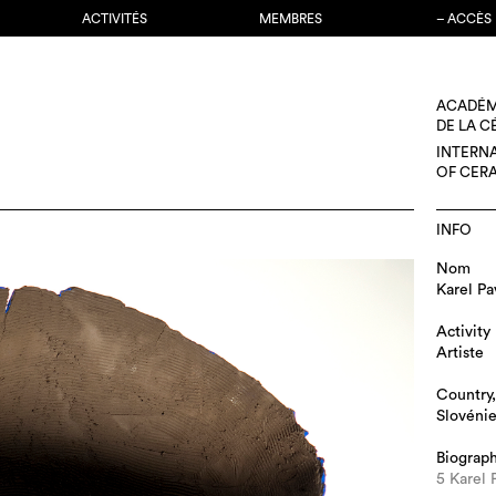
ACTIVITÉS
MEMBRES
– ACCÈS
ACADÉM
DE LA 
INTERN
OF CER
INFO
Nom
Karel Pa
Activity
Artiste
Country,
Slovéni
Biograp
5 Karel 