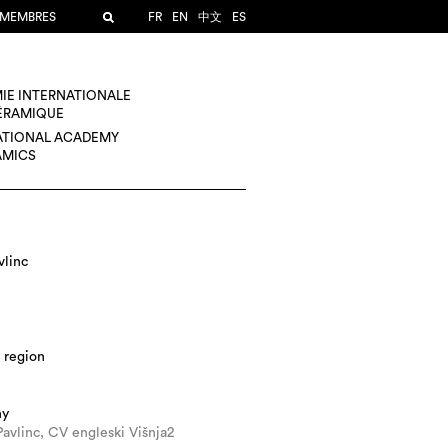
 MEMBRES
FR
EN
中文
ES
IE INTERNATIONALE
CÉRAMIQUE
ATIONAL ACADEMY
AMICS
vlinc
 region
e
hy
Pavlinc, CV engleski Višnja2