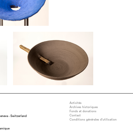
Activités
Archives historiques
Fonds et donations
Contact
eneva - Switzerland
Conditions générales d’utilisation
ramique
The concave form 1, dimension : 80cm/40cm, technique : Stoneware, da