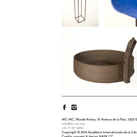
AIC-IAC, Musée Ariana, 10 Avenue de la Paix, 1202 G
info@aic-iac.org
+41 77 217 6216
Copyright © 2014 Académie Internationale de la Cé
Title : 
Credits concept & design NASK.CC