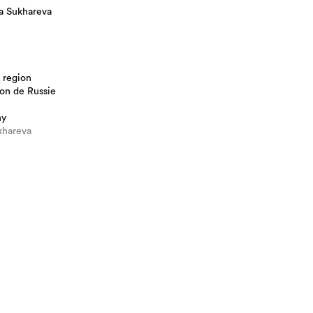
a Sukhareva
 region
on de Russie
hy
khareva