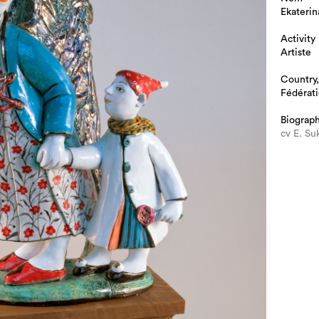
Ekaterin
Activity
Artiste
Country,
Fédérati
Biograp
cv E. Su