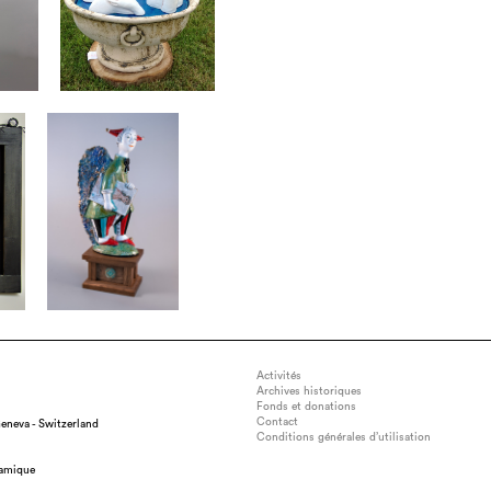
Activités
Archives historiques
Fonds et donations
Contact
eneva - Switzerland
Conditions générales d’utilisation
ramique
 kid, dimension : h=85 cm, technique : white clay, color glaze, overgla