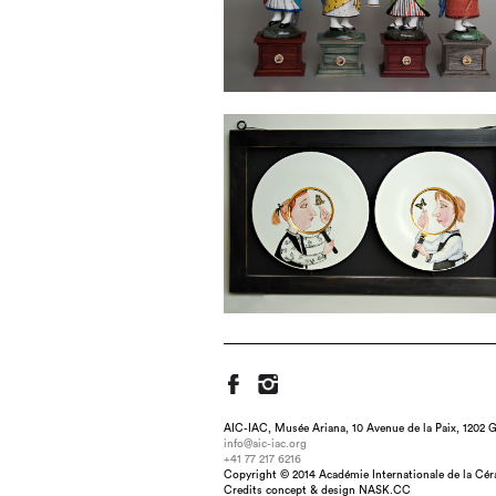
AIC-IAC, Musée Ariana, 10 Avenue de la Paix, 1202 G
info@aic-iac.org
+41 77 217 6216
Copyright © 2014 Académie Internationale de la Cé
Title : Angel with a
Credits concept & design NASK.CC