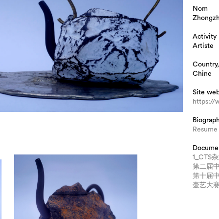
Nom
Zhongz
Activity
Artiste
Country,
Chine
Site we
https://
Biograp
Resume –
Docume
1_CT
第二届
第十届中
壶艺大赛