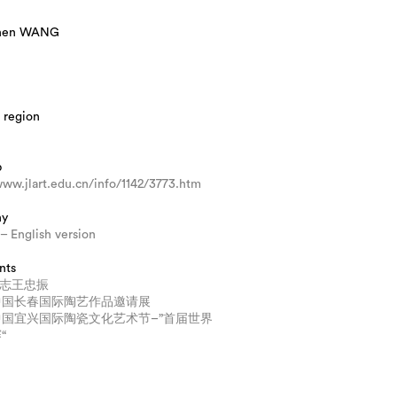
hen WANG
 region
b
www.jlart.edu.cn/info/1142/3773.htm
hy
 English version
nts
S杂志王忠振
中国长春国际陶艺作品邀请展
国宜兴国际陶瓷文化艺术节–”首届世界
“