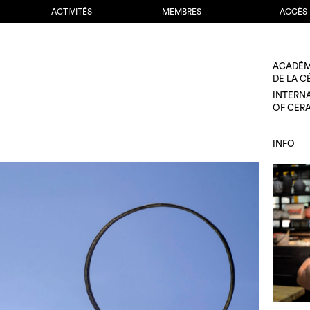
ACTIVITÉS
MEMBRES
– ACCÈS
ACADÉM
DE LA 
INTERN
OF CER
INFO