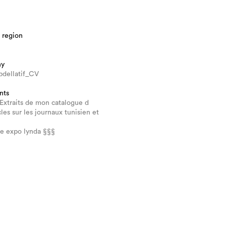
 region
hy
bdellatif_CV
nts
 Extraits de mon catalogue d
cles sur les journaux tunisien et
ue expo lynda §§§