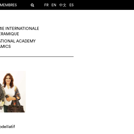
 MEMBRES
FR
EN
中文
ES
IE INTERNATIONALE
CÉRAMIQUE
ATIONAL ACADEMY
AMICS
dellatif