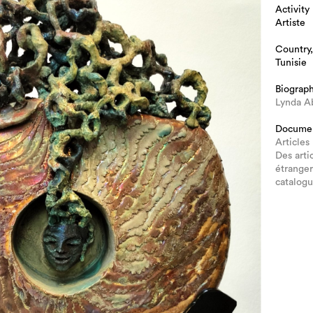
Activity
Artiste
Country,
Tunisie
Biograp
Lynda A
Docume
Articles
Des arti
étranger
catalog