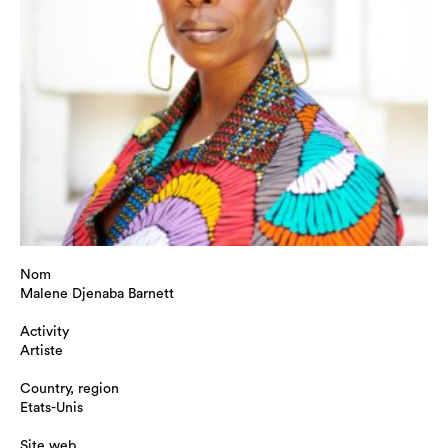
Nom
Malene Djenaba Barnett
Activity
Artiste
Country, region
Etats-Unis
Site web