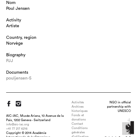
Nom
Poul Jensen
Activity
Artiste
Country, region
Norvège
Biography
PJJ
Documents
pouljensen-5
Activités
NGO in official
Archives
partnership with
historiques
UNESCO
Fonds et
AIC-IAC, Musée Ariana, 10 Avenue de la
donations
Paix, 1202 Geneva - Switzerland
Contact
info@aic-iac.org
Conditions
+41 77 217 6216
générales
Copyright © 2014 Académie
d’utilisation