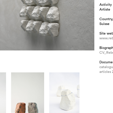
Activity
Artiste
Country,
Suisse
Site we
www.re
Biograp
CV_Reb
Docume
catalog
article