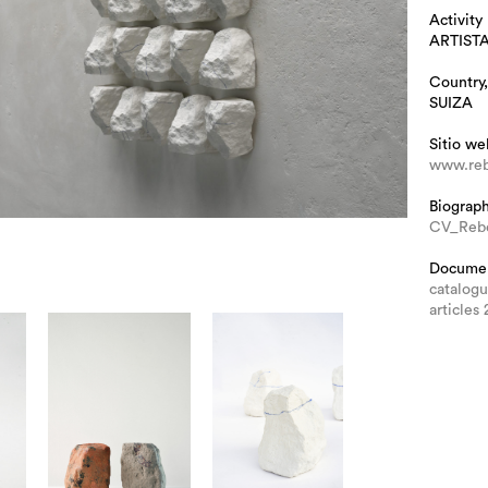
Activity
ARTIST
Country,
SUIZA
Sitio we
www.re
Biograp
CV_Reb
Docume
catalog
article