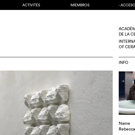
ACTIVITÉS
MIEMBROS
- ACCES
ACADÉM
DE LA 
INTERN
OF CER
INFO
Name
Rebecca