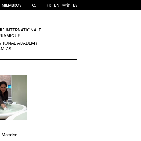
O MIEMBROS
FR
EN
中文
ES
IE INTERNATIONALE
CÉRAMIQUE
ATIONAL ACADEMY
AMICS
 Maeder