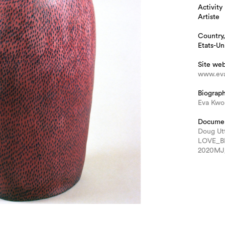
Activity
Artiste
Country,
Etats-Un
Site we
www.ev
Biograp
Eva Kwo
Docume
Doug Ut
LOVE_B
2020MJ_