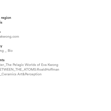
 region
is
b
akwong.com
hy
ng _ Bio
nts
ter_The Pelagic Worlds of Eva Kwong
ETWEEN_THE_ATOMS:RoaldHoffman
Ceramics Art&Perception