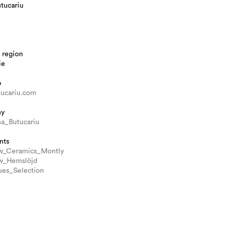
tucariu
 region
ie
b
tucariu.com
hy
a_Butucariu
nts
ew_Ceramics_Montly
w_Hemslöjd
ues_Selection