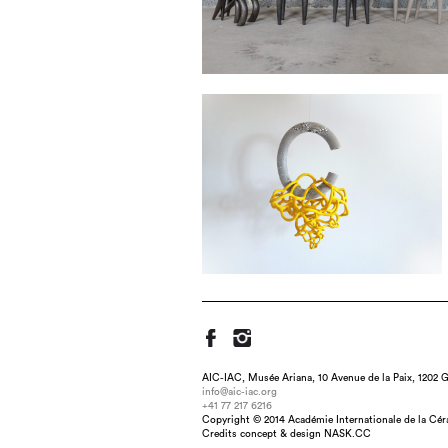
AIC-IAC, Musée Ariana, 10 Avenue de la Paix, 1202 G
info@aic-iac.org
+41 77 217 6216
Copyright © 2014 Académie Internationale de la Cé
Title : Templum II, dimen
Credits concept & design NASK.CC