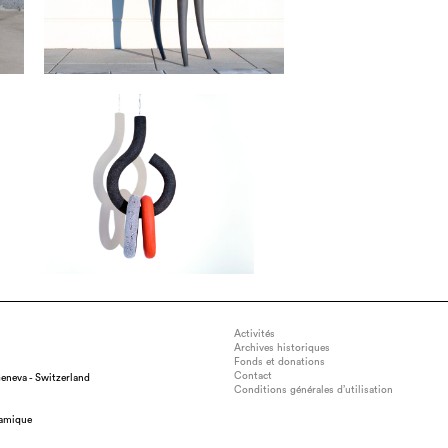
Activités
Archives historiques
Fonds et donations
Contact
eneva - Switzerland
Conditions générales d’utilisation
ramique
sion : 45x30x30 cm, medium : Stoneware, technique : Hand-built and m