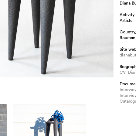
Diana Bu
Activity
Artiste
Country,
Rouman
Site we
dianabu
Biograp
CV_Dian
Docume
Intervi
Intervie
Catalog