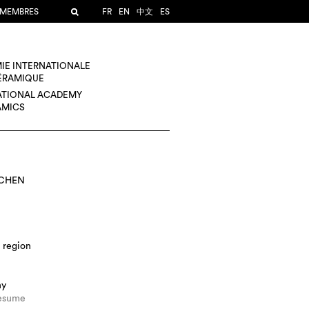
 MEMBRES
FR
EN
中文
ES
IE INTERNATIONALE
CÉRAMIQUE
ATIONAL ACADEMY
AMICS
 CHEN
 region
hy
esume