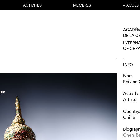
ACTIVITÉS
MEMBRES
– ACCÈS
ACADÉM
DE LA 
INTERN
OF CER
INFO
Nom
Feixian
Activity
Artiste
Country,
Chine
Biograp
Chen-R