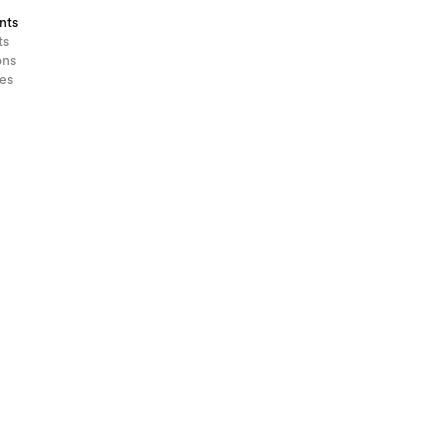
nts
ts
ons
es