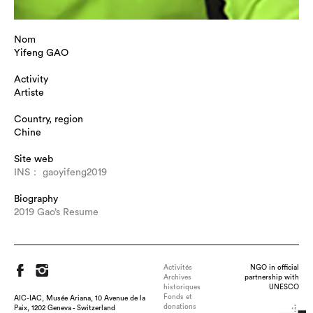
Nom
Yifeng GAO
Activity
Artiste
Country, region
Chine
Site web
INS： gaoyifeng2019
Biography
2019 Gao’s Resume
Activités
NGO in official
Archives
partnership with
historiques
UNESCO
Fonds et
AIC-IAC, Musée Ariana, 10 Avenue de la
donations
Paix, 1202 Geneva - Switzerland