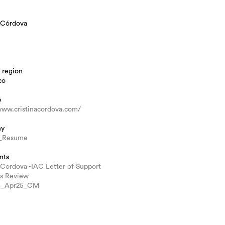
 Córdova
 region
co
b
www.cristinacordova.com/
hy
a_Resume
nts
 Cordova -IAC Letter of Support
s Review
5_Apr25_CM