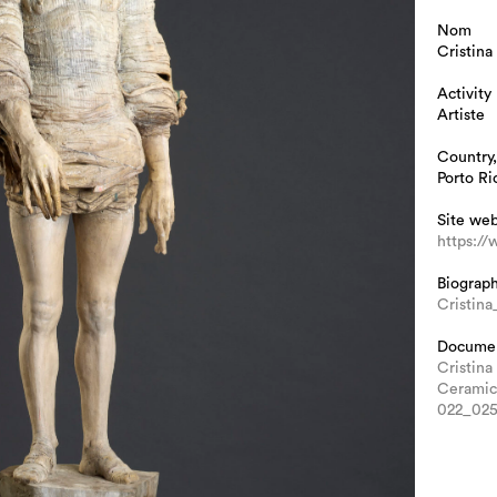
Nom
Cristina
Activity
Artiste
Country,
Porto Ri
Site we
https://
Biograp
Cristin
Docume
Cristina
Ceramic
022_02