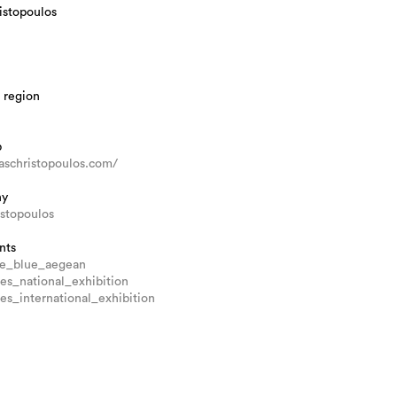
ristopoulos
 region
b
liaschristopoulos.com/
hy
stopoulos
nts
e_blue_aegean
es_national_exhibition
es_international_exhibition