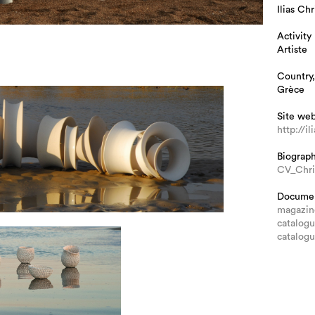
Ilias Ch
Activity
Artiste
Country,
Grèce
Site we
http://i
Biograp
CV_Chri
Docume
magazin
catalogu
catalogu