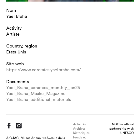
Nom
Yael Braha
Activity
Artiste
Country, region
Etats-Unis
Site web
https://www.ceramics.yaelbraha.com/
Documents
Yael_Braha_ceramics_monthly_jan25
Yael_Braha_Maake_Magazine
Yael_Braha_additional_materials
Activités
NGO in official
Archives
partnership with
historiques
UNESCO
Fonds et
AIC-IAC, Musée Ariana, 10 Avenue de la