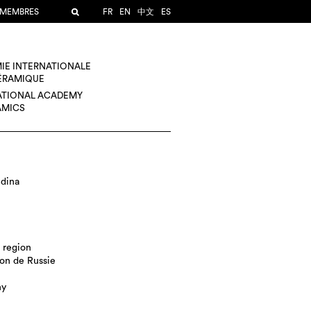
 MEMBRES
FR
EN
中文
ES
IE INTERNATIONALE
CÉRAMIQUE
ATIONAL ACADEMY
AMICS
udina
 region
on de Russie
hy