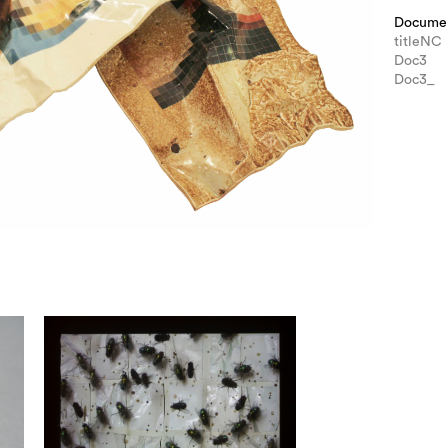
Docume
titleNC
Doc3
Doc3_