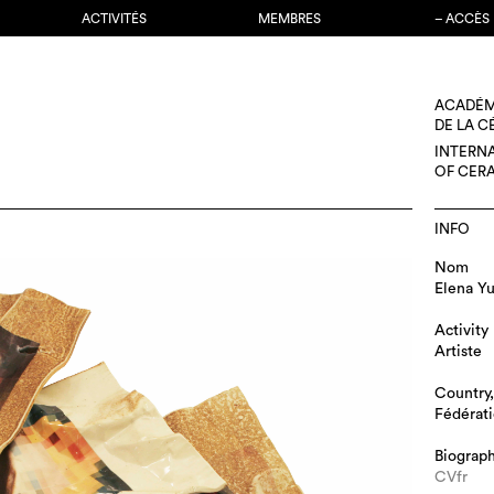
ACTIVITÉS
MEMBRES
– ACCÈS
ACADÉM
DE LA 
INTERN
OF CER
INFO
Nom
Elena Y
Activity
Artiste
Country,
Fédérati
Biograp
CVfr