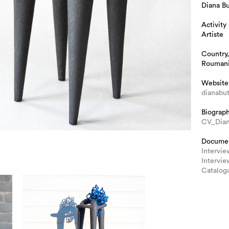
Diana Bu
Activity
Artiste
Country,
Rouman
Website
dianabu
Biograp
CV_Dian
Docume
Intervi
Intervie
Catalog