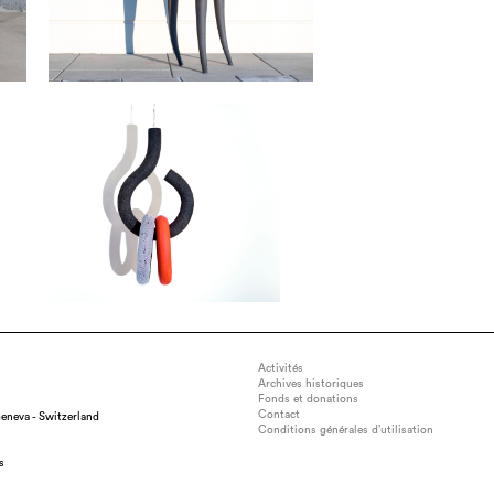
Activités
Archives historiques
Fonds et donations
Contact
eneva - Switzerland
Conditions générales d’utilisation
s
sion : 45x30x30 cm, medium : Stoneware, technique : Hand-built and m