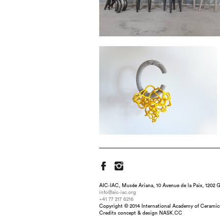
AIC-IAC, Musée Ariana, 10 Avenue de la Paix, 1202 G
info@aic-iac.org
+41 77 217 6216
Copyright © 2014 International Academy of Ceramic
Title : Templum II, dimen
Credits concept & design NASK.CC