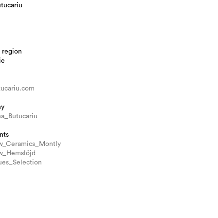
tucariu
 region
ie
tucariu.com
hy
a_Butucariu
nts
ew_Ceramics_Montly
w_Hemslöjd
ues_Selection