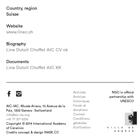
Country, region
Suisse
Website
www.linec.ch
Biography
Line Dutoit Choffet AIC CV ok
Documents
Line Dutoit Choffet AIC KK
Activités
NGO in official
Archives
partnership with
historiques
UNESCO
Fonds et
AIC-IAC, Musée Ariana, 10 Avenue de la
donations
Paix, 1202 Geneva - Switzerland
Contact
info@aic-iac.org
Conditions
+41 77 217 6216
générales
Copyright © 2014 International Academy
Title : Attention fragile, dimension : L 47 cm x H 36 cm x P 0,2
d’utilisation
of Ceramics
cm, medium : porcelaine, technique : paperclay, lithophanie,
Credits concept & design NASK.CC
décor en relief, 1260°C oxydation, date : mars 2021