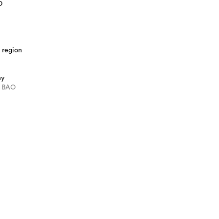
O
 region
hy
i BAO