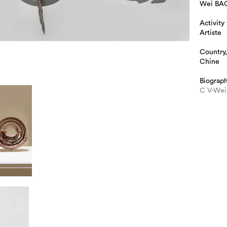
Wei BA
Activity
Artiste
Country,
Chine
Biograp
C V-We