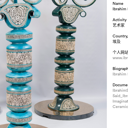
Name
Ibrahim 
Activity
艺术家
Country,
埃及
个人网
www.ibr
Biograp
Ibrahim
Docume
Ibrahim
Said_Ib
Imagina
Ceramic 