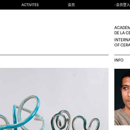
ACTIVITÉS
会员
- 会员登入
ACADÉM
DE LA 
INTERN
OF CER
INFO