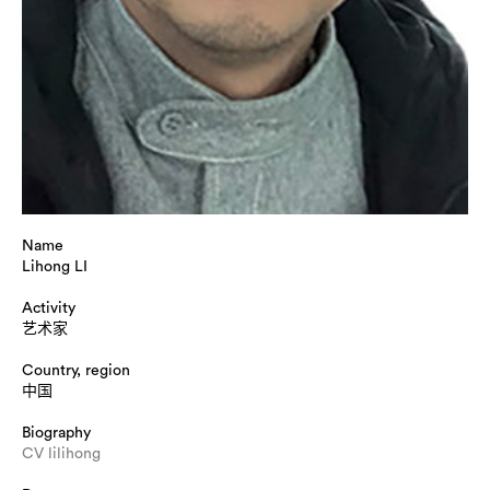
Name
Lihong LI
Activity
艺术家
Country, region
中国
Biography
CV lilihong