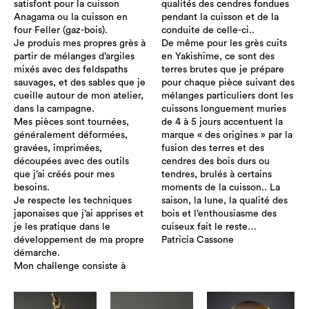
satisfont pour la cuisson
qualités des cendres fondues
Anagama ou la cuisson en
pendant la cuisson et de la
four Feller (gaz-bois).
conduite de celle-ci..
Je produis mes propres grès à
De même pour les grès cuits
partir de mélanges d’argiles
en Yakishime, ce sont des
mixés avec des feldspaths
terres brutes que je prépare
sauvages, et des sables que je
pour chaque pièce suivant des
cueille autour de mon atelier,
mélanges particuliers dont les
dans la campagne.
cuissons longuement muries
Mes pièces sont tournées,
de 4 à 5 jours accentuent la
généralement déformées,
marque « des origines » par la
gravées, imprimées,
fusion des terres et des
découpées avec des outils
cendres des bois durs ou
que j’ai créés pour mes
tendres, brulés à certains
besoins.
moments de la cuisson.. La
Je respecte les techniques
saison, la lune, la qualité des
japonaises que j’ai apprises et
bois et l’enthousiasme des
je les pratique dans le
cuiseux fait le reste…
développement de ma propre
Patricia Cassone
démarche.
Mon challenge consiste à