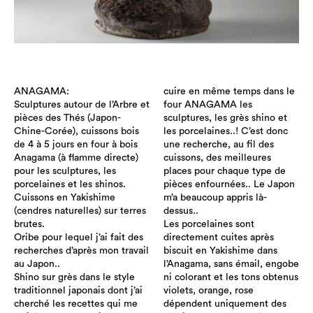
ANAGAMA:
cuire en même temps dans le
Sculptures autour de l’Arbre et
four ANAGAMA les
pièces des Thés (Japon-
sculptures, les grès shino et
Chine-Corée), cuissons bois
les porcelaines..! C’est donc
de 4 à 5 jours en four à bois
une recherche, au fil des
Anagama (à flamme directe)
cuissons, des meilleures
pour les sculptures, les
places pour chaque type de
porcelaines et les shinos.
pièces enfournées.. Le Japon
Cuissons en Yakishime
m’a beaucoup appris là-
(cendres naturelles) sur terres
dessus..
brutes.
Les porcelaines sont
Oribe pour lequel j’ai fait des
directement cuites après
recherches d’après mon travail
biscuit en Yakishime dans
au Japon..
l’Anagama, sans émail, engobe
Shino sur grès dans le style
ni colorant et les tons obtenus
traditionnel japonais dont j’ai
violets, orange, rose
cherché les recettes qui me
dépendent uniquement des