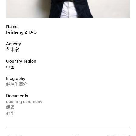
Name
Peisheng ZHAO
Activity
艺术家
Country, region
中国
Biography
赵培生简介
Documents
opening ceremony
朗读
心印