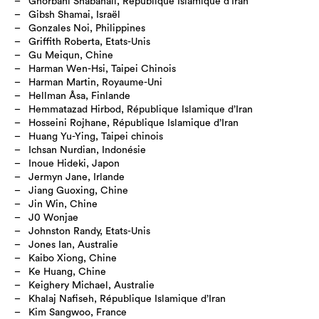
Ghorbani Shabanali, République Islamique d’Iran
Gibsh Shamai, Israël
Gonzales Noi, Philippines
Griffith Roberta, Etats-Unis
Gu Meiqun, Chine
Harman Wen-Hsi, Taipei Chinois
Harman Martin, Royaume-Uni
Hellman Åsa, Finlande
Hemmatazad Hirbod, République Islamique d’Iran
Hosseini Rojhane, République Islamique d’Iran
Huang Yu-Ying, Taipei chinois
Ichsan Nurdian, Indonésie
Inoue Hideki, Japon
Jermyn Jane, Irlande
Jiang Guoxing, Chine
Jin Win, Chine
J0 Wonjae
Johnston Randy, Etats-Unis
Jones Ian, Australie
Kaibo Xiong, Chine
Ke Huang, Chine
Keighery Michael, Australie
Khalaj Nafiseh, République Islamique d’Iran
Kim Sangwoo, France