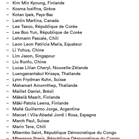
Kim Min Kyoung, Finlande
Kosma Iosifina, Grèce
Kotan Ipek, Pays-Bas
Lantin Martina, Canada
Lee Taxoo, République de Corée
Lee Boo Yun, République de Corée
Lehmann Pascale, Chili
Leon Leon Patricia Maria, Equateur
Li Yuhua, Chine
Lim Jason, Singapour
Liu Runfu, Chine
Lucas Lilian Cheryl, Nouvelle-Zélande
Luenganantakul Krisaya, Thaïlande
Lynn Frydman Kuhn, Suisse
Mahamart Amornthep, Thaïlande
Maillet Daniel, Brésil
Mäkelä Maarit, Finlande
Mäki-Patola Leena, Finlande
Mañé Guillermo Jorge, Argentine
Marcet i Vila-Abadal Jordi i Rosa, Espagne
March Paul, Suisse
Marin Tere, Chili
Mbembo Saint, République Démocratique du Congo
Mbwanga Stanis, République Démocratique du Congo