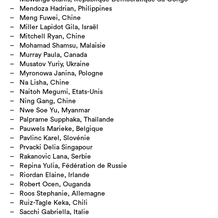
Mendoza Hadrian, Philippines
Meng Fuwei, Chine
Miller Lapidot Gila, Israël
Mitchell Ryan, Chine
Mohamad Shamsu, Malaisie
Murray Paula, Canada
Musatov Yuriy, Ukraine
Myronowa Janina, Pologne
Na Lisha, Chine
Naitoh Megumi, Etats-Unis
Ning Gang, Chine
Nwe Soe Yu, Myanmar
Palprame Supphaka, Thaïlande
Pauwels Marieke, Belgique
Pavlinc Karel, Slovénie
Prvacki Delia Singapour
Rakanovic Lana, Serbie
Repina Yulia, Fédération de Russie
Riordan Elaine, Irlande
Robert Ocen, Ouganda
Roos Stephanie, Allemagne
Ruiz-Tagle Keka, Chili
Sacchi Gabriella, Italie