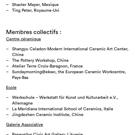
Shacter Mayer, Mexique
Ting Peter, Royaume-Uni
Membres collectifs :
Centre céramique
Shangyu Celadon-Modern International Ceramic Art Center,
Chine
The Pottery Workshop, Chine
Atelier Terre Croix-Baragnon, France
Sundaymorning@ekwc, the European Ceramic Workcentre,
Pays-Bas
Ecole
Werkschule – Werkstatt für Kunst und Kulturarbeit e.V.,
Allemagne
La Meridiana International School of Ceramics, Italie
Jingdezhen Ceramic Institute, Chine
Galerie Associative
Panevėžys Civic Art Gallery, Lituanie