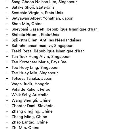
Sang Choon Nelson Lim, Singapour
Satake Shoji, Etats-Unis
Scotchie Virginia, Etats-Unis
Setyawan Albert Yonathan, Japon
Shen Min, Chine
Sheybani Gazaleh, République Islamique d’Iran
Shibata Hitomi, Etats-Unis
Spijkstra Ellen, Antilles Néerlandaises
Subrahmanian madhvi, Singapour
Taebi Reza, République Islamique d’Iran
Tan Teck Heng Alvin, Singapour
Ten Kortenaar Maria, Pays-Bas
Teo Huey Ling, Singapour
Teo Huey Min, Singapour
Tetsuya Tanaka, Japon
Varga Judit, Hongrie
Velarde Kukuli, Pérou
Walk Sally, Australie
Wang Shengli, Chine
Žbontar Dani, Slovénie
Zhang Jingjing, Chine
Zhang Ming, Chine
Zhao Lantao, Chine
Zhi Min, Chine