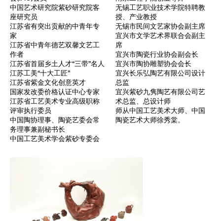
中国艺术研究院紫砂研究院客
无锡工艺职业技术学院特聘教
座研究员
授、产业教授
江苏省有突出贡献的中青年专
无锡市民间文艺家协会副主席
家
宜兴市文学艺术界联合会副主
江苏省中青年德艺双馨文艺工
席
作者
宜兴市陶瓷行业协会副会长
江苏省首届乡土人才“三带”名人
宜兴市陶协雕塑协会会长
江苏工美“十大工匠”
宜兴长乐弘陶艺有限公司设计
江苏省紫金文化创意英才
总监
国家发改委价格认证中心专家
宜兴紫砂九隽陶艺有限公司艺
江苏省工艺美术专业高级职称
术总监、总设计师
评审执行委员
师从中国工艺美术大师、中国
中国陶协理事、陶瓷艺委会常
陶瓷艺术大师徐秀棠。
务理事兼副秘书长
中国工艺美术学会紫砂专委会