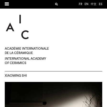
FR
EN
中文
ES
ACADÉMIE INTERNATIONALE
DE LA CÉRAMIQUE
INTERNATIONAL ACADEMY
OF CERAMICS
XIAOMING SHI