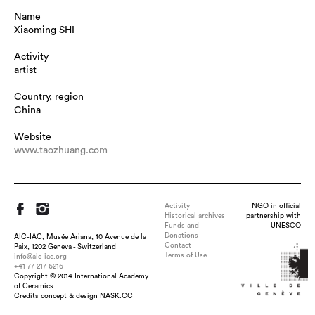
Name
Xiaoming SHI
Activity
artist
Country, region
China
Website
www.taozhuang.com
Activity
NGO in official
Historical archives
partnership with
Funds and
UNESCO
Donations
AIC-IAC, Musée Ariana, 10 Avenue de la
Contact
Paix, 1202 Geneva - Switzerland
Terms of Use
info@aic-iac.org
+41 77 217 6216
Copyright © 2014 International Academy
of Ceramics
Title : Sir, dimension : 60cm*30cm*10cm, medium : Purple
Credits concept & design NASK.CC
Sand, technique : c