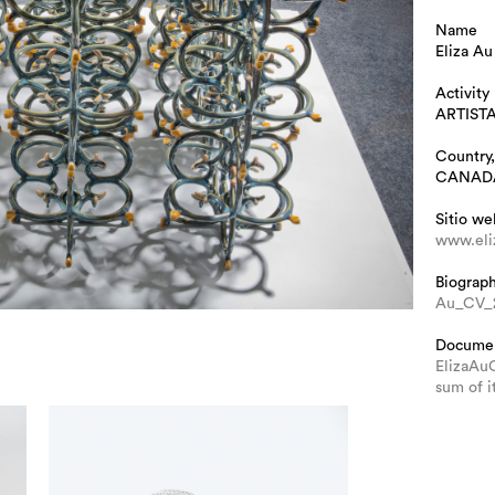
Name
Eliza Au
Activity
ARTIST
Country,
CANAD
Sitio we
www.eli
Biograp
Au_CV_
Docume
ElizaAu
sum of it