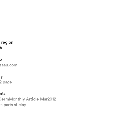
A
 region
Á
b
zaau.com
hy
2 page
nts
CermMonthly Article Mar2012
s parts sf clay