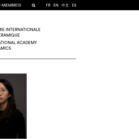
O MIEMBROS
FR
EN
中文
ES
IE INTERNATIONALE
CÉRAMIQUE
ATIONAL ACADEMY
AMICS