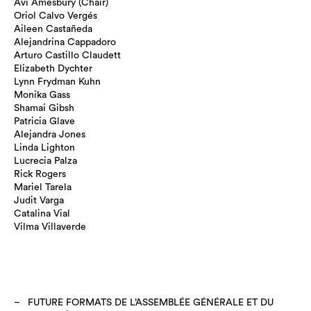
Avi Amesbury (Chair)
Oriol Calvo Vergés
Aileen Castañeda
Alejandrina Cappadoro
Arturo Castillo Claudett
Elizabeth Dychter
Lynn Frydman Kuhn
Monika Gass
Shamai Gibsh
Patricia Glave
Alejandra Jones
Linda Lighton
Lucrecia Palza
Rick Rogers
Mariel Tarela
Judit Varga
Catalina Vial
Vilma Villaverde
FUTURE FORMATS DE L’ASSEMBLÉE GÉNÉRALE ET DU