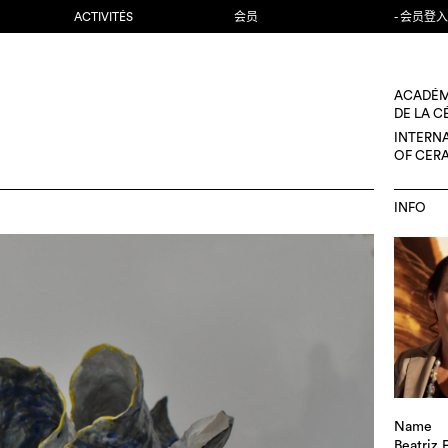
ACTIVITÉS
会员
- 会员登入
ACADÉM
DE LA 
INTERN
OF CER
INFO
Name
Beatriz