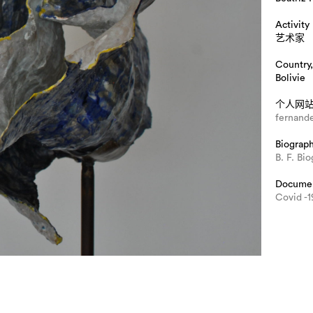
Activity
艺术家
Country,
Bolivie
个人网
fernand
Biograp
B. F. Bi
Docume
Covid -1