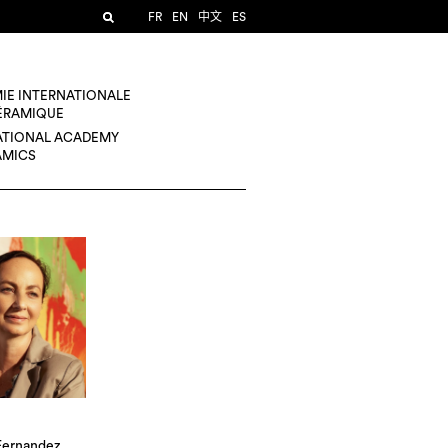
FR
EN
中文
ES
IE INTERNATIONALE
CÉRAMIQUE
ATIONAL ACADEMY
AMICS
 Fernandez