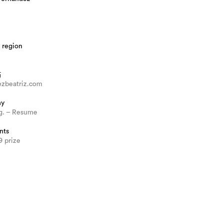
 region
站
ezbeatriz.com
hy
og. – Resume
nts
9 prize